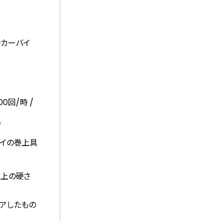
ンカーバイ
0回/時 /
ず
マイの巻上具
以上の硬さ
リアしたもの