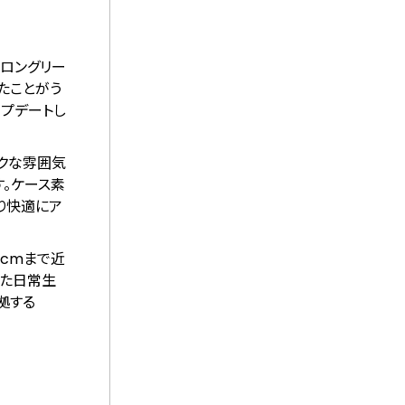
のロングリー
たことがう
ップデートし
ックな雰囲気
す。ケース素
り快適にア
1cmまで近
れた日常生
拠する