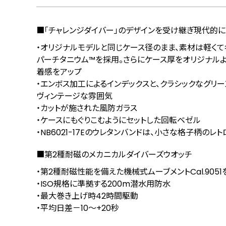
■「チャレンジダイバー」のデザインを受け継ぎ現代的に
・オリジナルモデルと同じケース径のまま、素材は軽く
パーチタニウム™を採用。さらにケース厚をオリジナルよ
着感をアップ
・エンボス加工によるインデックスと、クラシックなグリ
ヴィンテージな雰囲気
・カットが施された風防ガラス
・ケースにもぐりこむようにセットした回転ベゼル
・NB6021-17Eのウレタンバンドは、小さな格子柄のレ
■第2種耐磁のメカニカルダイバーズウオッチ
・第2種耐磁性能を備えた機械式ムーブメントCal.905
・ISO規格に準拠する200m潜水用防水
・最大巻き上げ時42時間駆動
・平均日差－10～+20秒