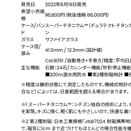
発売日
2022年8月19日発売
希望小売価
96,800円（税抜価格 88,000円）
格
ケース/バン
スーパーチタニウム™（デュラテクト チタン
ド
ン
ガラス
サファイアガラス
ケース径/
41.0mm / 12.3mm（設計値）
厚み
Cal.9051 /⾃動巻き+⼿巻き/精度：平均
主な機能
⽯数：24⽯/カレンダー機能/秒針停⽌機能
■200m潜水用防水 ■第2種耐磁時計 ■
※精度は静的状態にて測定したものです。機械式時計の
合など）によっては、⽇差範囲を超える場合があります。
※1 スーパーチタニウム™：シチズン独自の技術により
を実現。キズに強く、軽く肌にもやさしいので、快適な着け
※2 第２種耐磁：日本工業規格『JISB7024 耐磁携帯時
で、磁気に1cm まで近づけてもほとんどの場合性能を