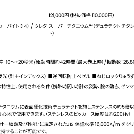
121,000円（税抜価格 110,000円）
カーバイト
※4
） / ウレタ
スーパーチタニウム™（デュラテクト チタ
ト）
⽇差−10〜+20秒※/駆動時間約42時間（最⼤巻上時）/振動数：28,80
夜光（針＋インデックス） ■逆回転防止ベゼル ■ねじロックりゅう
特性上、使⽤される条件（携帯時間、時計の姿勢、腕の動き、ゼン
、チタニウムに表面硬化技術デュラテクトを施しステンレスの約5倍
心地で使用できます。（ステンレスのビッカース硬度は約200Hv）
計一種類及び性能』に規定されたJIS 保証水準 16,000A/m をク
維持することが可能です。