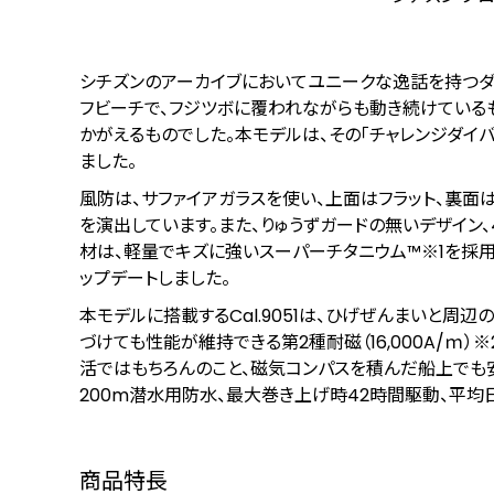
シチズンのアーカイブにおいてユニークな逸話を持つダイ
フビーチで、フジツボに覆われながらも動き続けている
かがえるものでした。本モデルは、その「チャレンジダイ
ました。
風防は、サファイアガラスを使い、上面はフラット、裏面
を演出しています。また、りゅうずガードの無いデザイン、
材は、軽量でキズに強いスーパーチタニウム™
※1
を採用
ップデートしました。
本モデルに搭載するCal.9051は、ひげぜんまいと周
づけても性能が維持できる第2種耐磁（16,000A/ｍ）
※
活ではもちろんのこと、磁気コンパスを積んだ船上でも安
200m潜水用防水、最大巻き上げ時42時間駆動、平均
商品特長