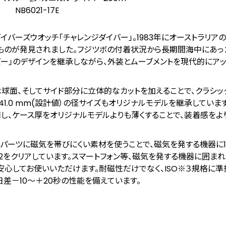
NB6021-17E
バーズウオッチ「チャレンジダイバー」。1983年にオーストラリア
ものが発見されました。フジツボの付着状況から長期間海中にあっ
バー」のデザインを継承しながら、外装とムーブメントを現代的にア
は球面、そしてサイド部分に立体的なカットを加えることで、クラシ
41.0 mm(設計値）の径サイズもオリジナルモデルを継承していま
し、ケース厚をオリジナルモデルよりも薄くすることで、装着感をよ
辺のパーツに磁気を帯びにくい素材を使うことで、磁気を発する機器に
2
をクリアしています。スマートフォン等、磁気を発する機器に囲ま
心してお使いいただけます。耐磁性だけでなく、ISO
※３
規格に準
日差－10～＋20秒の性能を備えています。