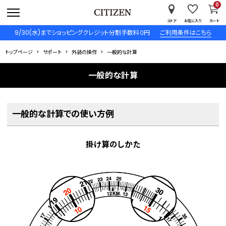
0
ストア
お気に入り
カート
9/30(水)までショッピングクレジット分割手数料０円
ご利用条件はこちら
トップページ
サポート
外装の操作
一般的な計算
一般的な計算
一般的な計算での使い方例
掛け算のしかた