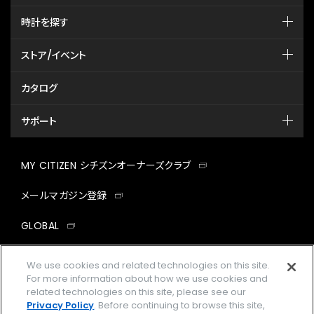
時計を探す
ストア/イベント
カタログ
サポート
MY CITIZEN シチズンオーナーズクラブ
メールマガジン登録
GLOBAL
facebook
instagram
twitter
yout
We use cookies and related technologies on this site.
For more information about how we use cookies and
related technologies on this site, please see our
Privacy Policy
. Before continuing to browse this site,