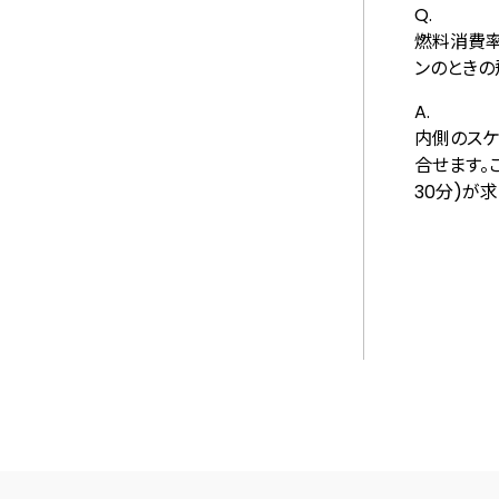
Q.
燃料消費率
ンのときの
A.
内側のスケー
合せます。
30分)が