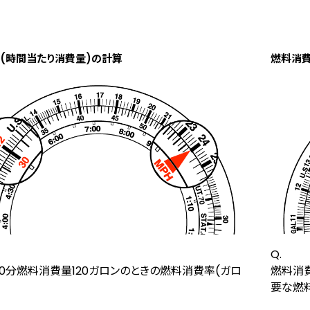
(時間当たり消費量)の計算
燃料消
Q.
0分燃料消費量120ガロンのときの燃料消費率(ガロ
燃料消
要な燃