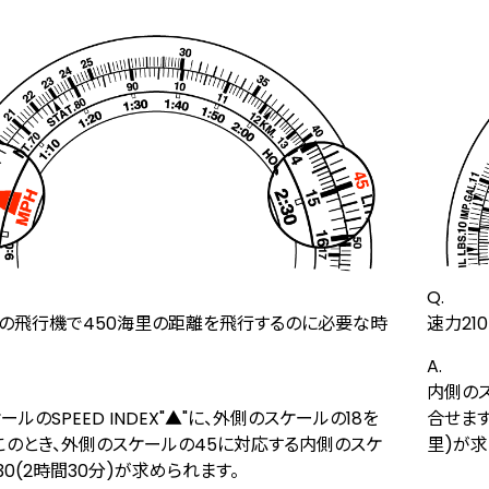
Q.
ktの飛行機で450海里の距離を飛行するのに必要な時
速力21
A.
内側のス
ルのSPEED INDEX"▲"に、外側のスケールの18を
合せます
このとき、外側のスケールの45に対応する内側のスケ
里)が求
30(2時間30分)が求められます。