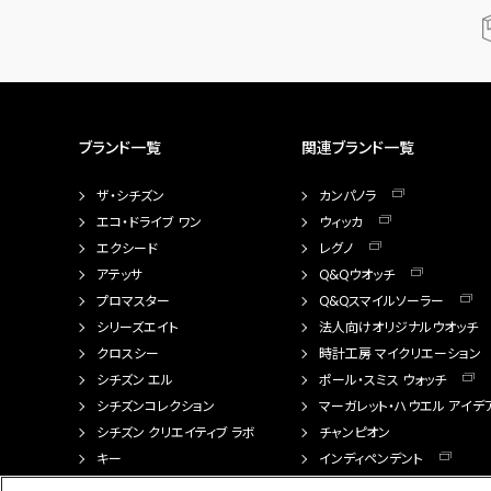
ブランド一覧
関連ブランド一覧
ザ・シチズン
カンパノラ
エコ・ドライブ ワン
ウィッカ
エクシード
レグノ
アテッサ
Q&Qウオッチ
プロマスター
Q&Qスマイルソーラー
シリーズエイト
法人向けオリジナルウオッチ
クロスシー
時計工房 マイクリエーション
シチズン エル
ポール・スミス ウォッチ
シチズンコレクション
マーガレット・ハウエル アイデ
シチズン クリエイティブ ラボ
チャンピオン
キー
インディペンデント
FTS（カスタマイズ腕時計）