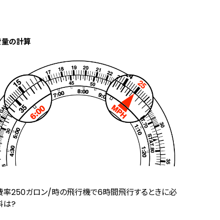
費量の計算
費率250ガロン/時の飛行機で6時間飛行するときに必
料は?