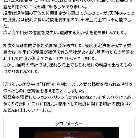
ときは大航海時代。陸地が見えるとは限らない外洋航海では、自船の位
置を知るためには天測に頼るしかありません。
緯度は短時間の天体の位置測定から算出できるのですが、天測のみでの
経度算出は観測に長い時間を要するので、実際上海上では不可能でし
た。
広い海で自分の位置を見失い、遭難する船が後を絶ちませんでした。
相次ぐ海難事故に悩む英国議会が設立した、経度測定法を研究する委
員会は、秒単位の精度が確保できる時計があれば、基準地からの時差を
利用して経度が測定できることを明らかにしました。
しかし、当時の時計では、揺れる海上でもそれだけの精度を出せるもの
はありませんでした。
1714年、英国議会は「経度法」を制定して、必要な精度を得られる時計を
作ったものに懸賞金を与えることにしました。
懸賞金を獲得したジョン・ハリソン（John Harrison、イギリス）をはじめ、
多くの時計師がこれに挑戦し、結果として精度に関する時計の技術はど
んどん向上していきました。
クロノメーター