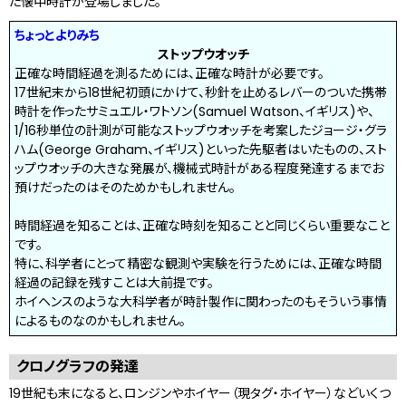
た懐中時計が登場しました。
ちょっとよりみち
ストップウオッチ
正確な時間経過を測るためには、正確な時計が必要です。
17世紀末から18世紀初頭にかけて、秒針を止めるレバーのついた携帯
時計を作ったサミュエル・ワトソン(Samuel Watson、イギリス)や、
1/16秒単位の計測が可能なストップウオッチを考案したジョージ・グラ
ハム(George Graham、イギリス)といった先駆者はいたものの、スト
ップウオッチの大きな発展が、機械式時計がある程度発達するまでお
預けだったのはそのためかもしれません。
時間経過を知ることは、正確な時刻を知ることと同じくらい重要なこと
です。
特に、科学者にとって精密な観測や実験を行うためには、正確な時間
経過の記録を残すことは大前提です。
ホイヘンスのような大科学者が時計製作に関わったのもそういう事情
によるものなのかもしれません。
クロノグラフの発達
19世紀も末になると、ロンジンやホイヤー（現タグ・ホイヤー）などいくつ