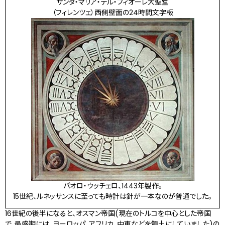
サンタ・マリア・デル・フィオーレ大聖堂
（フィレンツェ）西側壁面の24時間文字板
パオロ・ウッチェロ、1443年製作。
15世紀、ルネッサンスに至っても時計は針が一本なのが普通でした。
16世紀の後半になると、オスマン帝国(現在のトルコを中心とした帝国
で、最盛期には、ヨーロッパ、アフリカ、中東などを領土にしていました)の