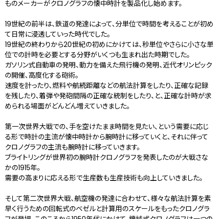
ものメーカーがクロノグラフの懐中時計を製品化し始めます。
19世紀の前半は、鉄道の発達によって、分単位で時間を考えることが初め
て日常に浸透していった時代でした。
19世紀の終わりから20世紀の初めにかけては、秒単位やさらに小さな単
位での計時を必要とする分野がいくつも生まれ出た時期でした。
ガソリン式自動車の発明、動力を備えた飛行機の発明、近代オリンピック
の開催、高度化する砲術。
速度を計ったり、燃料や航続距離などの航法計算をしたり、正確な記録
を残したり、着弾や発砲間隔の正確な統制をしたり、と、正確な計時が求
められる場面がどんどん増えていきました。
第一次世界大戦での、手を空けたまま時間を見たい、という需要に応じ
る形で時計の主流が懐中時計から腕時計に移っていくと、それに伴って
クロノグラフの主流も腕時計に移っていきます。
ブライトリングが世界初の腕時計クロノグラフを発表したのが大戦さな
かの1915年。
需要の高まりに応える形で生産数も生産技術も向上していきました。
そして第二次世界大戦、航空機の発達に合わせて、様々な航法計算を素
早く行うための回転式のベゼルと計算用のスケールをもったクロノグラ