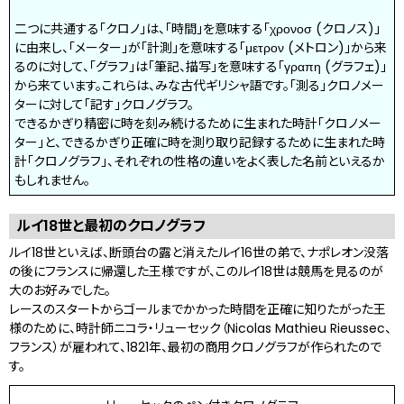
二つに共通する「クロノ」は、「時間」を意味する「χρονοσ (クロノス)」
に由来し、「メーター」が「計測」を意味する「μετρον (メトロン)」から来
るのに対して、「グラフ」は「筆記、描写」を意味する「γραπη (グラフェ)」
から来ています。これらは、みな古代ギリシャ語です。「測る」クロノメー
ターに対して「記す」クロノグラフ。
できるかぎり精密に時を刻み続けるために生まれた時計「クロノメー
ター」と、できるかぎり正確に時を測り取り記録するために生まれた時
計「クロノグラフ」、それぞれの性格の違いをよく表した名前といえるか
もしれません。
ルイ18世と最初のクロノグラフ
ルイ18世といえば、断頭台の露と消えたルイ16世の弟で、ナポレオン没落
の後にフランスに帰還した王様ですが、このルイ18世は競馬を見るのが
大のお好みでした。
レースのスタートからゴールまでかかった時間を正確に知りたがった王
様のために、時計師ニコラ・リューセック（Nicolas Mathieu Rieussec、
フランス）が雇われて、1821年、最初の商用クロノグラフが作られたので
す。