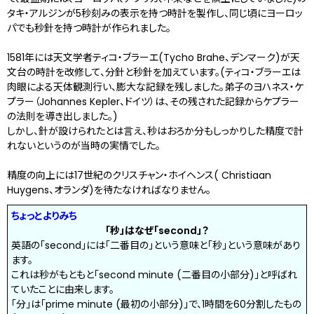
タキ・アルジンが5秒刻みの表示を持つ時計を製作し、同じ頃にヨーロッ
パでも秒針を持つ時計が作られました。
1581年には天文学者ティコ・ブラーエ(Tycho Brahe、デンマーク)が天
文台の時計を改修して、分針と秒針を加えています。(ティコ・ブラーエは
肉眼による天体観測行い、膨大な記録を残しました。弟子のヨハネス・ケ
プラー（Johannes Kepler、ドイツ）は、その残された記録からケプラー
の法則を導き出しました。)
しかし、針が設けられたとは言え、秒はおろか分もしっかりした精度で計
れないというのが当時の実情でした。
精度の向上には17世紀のクリスチャン・ホイヘンス( Christiaan
Huygens、オランダ)を待たなければなりません。
ちょっとよりみち
「秒」はなぜ「second」？
英語の「second」には「二番目の」という意味と「秒」という意味があり
ます。
これは秒がもともと「second minute (二番目の小部分)」と呼ばれ
ていたことに由来します。
「分」は「prime minute (最初の小部分)」で、1時間を60分割したもの