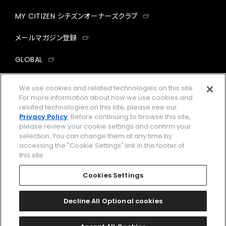
MY CITIZEN シチズンオーナーズクラブ
メールマガジン登録
GLOBAL
facebook
instagram
twitter
yout
We use cookies and related technologies on this site.
For more information about how we use cookies and
related technologies on this site, please see our
Privacy Policy
. Before continuing to browse this site,
please review your cookie settings and confirm your
企業情報
ご利用規約
selection. You can change them at any time by
accessing the "Cookie Settings" link in the footer of
プライバシーポリシー
Cookies Settings
this site.
特定商取引法に基づく表示
Cookies Settings
Amazon PayはAmazon.com, Inc.またはその関連会社の商標です。
楽天ペイは楽天株式会社の登録商標です。
Decline All Optional cookies
©
2026 CITIZEN WATCH CO., LTD.