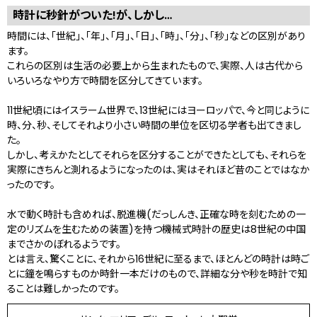
時計に秒針がついた!が、しかし…
時間には、「世紀」、「年」、「月」、「日」、「時」、「分」、「秒」などの区別があり
ます。
これらの区別は生活の必要上から生まれたもので、実際、人は古代から
いろいろなやり方で時間を区分してきています。
11世紀頃にはイスラーム世界で、13世紀にはヨーロッパで、今と同じように
時、分、秒、そしてそれより小さい時間の単位を区切る学者も出てきまし
た。
しかし、考えかたとしてそれらを区分することができたとしても、それらを
実際にきちんと測れるようになったのは、実はそれほど昔のことではなか
ったのです。
水で動く時計も含めれば、脱進機(だっしんき、正確な時を刻むための一
定のリズムを生むための装置)を持つ機械式時計の歴史は8世紀の中国
までさかのぼれるようです。
とは言え、驚くことに、それから16世紀に至るまで、ほとんどの時計は時ご
とに鐘を鳴らすものか時針一本だけのもので、詳細な分や秒を時計で知
ることは難しかったのです。