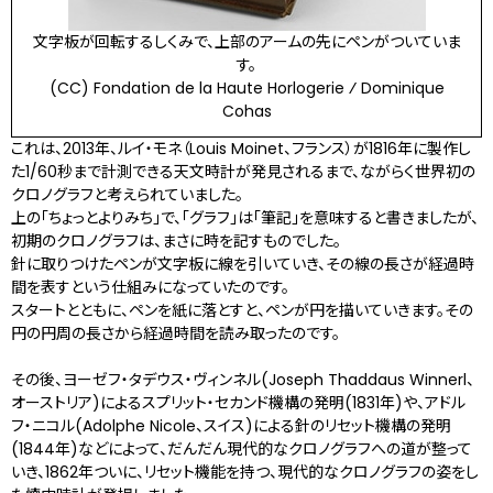
文字板が回転するしくみで、上部のアームの先にペンがついていま
す。
(CC) Fondation de la Haute Horlogerie ⁄ Dominique
Cohas
これは、2013年、ルイ・モネ（Louis Moinet、フランス）が1816年に製作し
た1/60秒まで計測できる天文時計が発見されるまで、ながらく世界初の
クロノグラフと考えられていました。
上の「ちょっとよりみち」で、「グラフ」は「筆記」を意味すると書きましたが、
初期のクロノグラフは、まさに時を記すものでした。
針に取りつけたペンが文字板に線を引いていき、その線の長さが経過時
間を表すという仕組みになっていたのです。
スタートとともに、ペンを紙に落とすと、ペンが円を描いていきます。その
円の円周の長さから経過時間を読み取ったのです。
その後、ヨーゼフ・タデウス・ヴィンネル(Joseph Thaddaus Winnerl、
オーストリア)によるスプリット・セカンド機構の発明(1831年)や、アドル
フ・ニコル(Adolphe Nicole、スイス)による針のリセット機構の発明
(1844年)などによって、だんだん現代的なクロノグラフへの道が整って
いき、1862年ついに、リセット機能を持つ、現代的なクロノグラフの姿をし