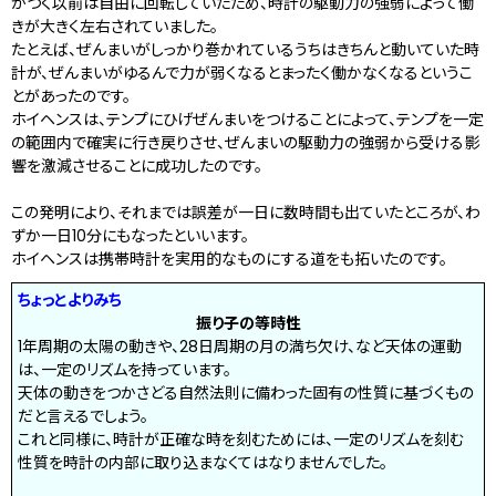
がつく以前は自由に回転していたため、時計の駆動力の強弱によって働
きが大きく左右されていました。
たとえば、ぜんまいがしっかり巻かれているうちはきちんと動いていた時
計が、ぜんまいがゆるんで力が弱くなるとまったく働かなくなるというこ
とがあったのです。
ホイヘンスは、テンプにひげぜんまいをつけることによって、テンプを一定
の範囲内で確実に行き戻りさせ、ぜんまいの駆動力の強弱から受ける影
響を激減させることに成功したのです。
この発明により、それまでは誤差が一日に数時間も出ていたところが、わ
ずか一日10分にもなったといいます。
ホイヘンスは携帯時計を実用的なものにする道をも拓いたのです。
ちょっとよりみち
振り子の等時性
1年周期の太陽の動きや、28日周期の月の満ち欠け、など天体の運動
は、一定のリズムを持っています。
天体の動きをつかさどる自然法則に備わった固有の性質に基づくもの
だと言えるでしょう。
これと同様に、時計が正確な時を刻むためには、一定のリズムを刻む
性質を時計の内部に取り込まなくてはなりませんでした。