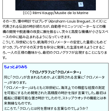
(CC) Rémi Kaupp/Musée de la Marine
その一方、懐中時計ではブレゲ（Abraham-Louis Breguet、スイス）に
代表される伝説の時計師たちが、自動巻やミニッツリピーターなどの機
構の開発や脱進機の改良に腕を振るい、次々と高度な機構が小さなスペ
ースの中に組み込まれるようになっていきます。
こうして、19世紀になり、航海用クロノメーターの安定した量産にもめど
がつき、ブレゲがその天才性を存分に発揮した生涯を終えようとするこ
ろ、一人の王様の趣味から、最初のクロノグラフが出現することになりま
す。
ちょっとよりみち
「クロノグラフ」と「クロノメーター」
同じ「クロノ」が含まれるためか、よく混同される言葉に「クロノメータ
ー」があります。
「クロノメーター」はもともと18世紀に、海洋上での精密な経度の測定
を可能にするため開発された高精度の時計を指す言葉でした。最初は
艦船に搭載可能な置き時計でしたので、ストップウオッチの機能とは本
来無縁なものです。
ところで、「クロノ」とは何を意味する言葉なのでしょうか？