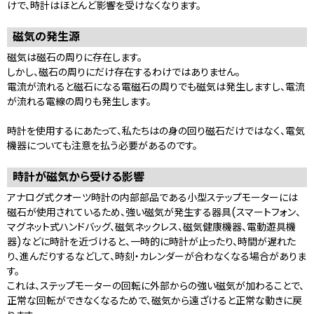
けで、時計はほとんど影響を受けなくなります。
磁気の発生源
磁気は磁石の周りに存在します。
しかし、磁石の周りにだけ存在するわけではありません。
電流が流れると磁石になる電磁石の周りでも磁気は発生しますし、電流
が流れる電線の周りも発生します。
時計を使用するにあたって、私たちはの身の回り磁石だけではなく、電気
機器についても注意を払う必要があるのです。
時計が磁気から受ける影響
アナログ式クオーツ時計の内部部品である小型ステップモーターには
磁石が使用されているため、強い磁気が発生する器具(スマートフォン、
マグネット式ハンドバッグ、磁気ネックレス、磁気健康機器、電動遊具機
器)などに時計を近づけると、一時的に時計が止ったり、時間が遅れた
り、進んだりするなどして、時刻・カレンダーが合わなくなる場合がありま
す。
これは、ステップモーターの回転に外部からの強い磁気が加わることで、
正常な回転ができなくなるためで、磁気から遠ざけると正常な動きに戻