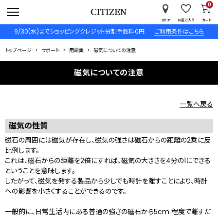
0
ストア
お気に入り
カート
9/30(水)までショッピングクレジット分割手数料０円
ご利用条件はこちら
トップページ
サポート
用語集
磁気についての注意
磁気についての注意
一覧へ戻る
磁気の性質
磁石の周囲には磁気が存在し、磁気の強さは磁石からの距離の2乗に反
比例します。
これは、磁石からの距離を2倍にすれば、磁気の大きさを4分の1にできる
ということを意味します。
したがって、磁気を発する製品から少しでも時計を離すことにより、時計
への影響を小さくすることができるのです。
一般的に、日常生活内にある普通の強さの磁石から5cm 程度で離すだ