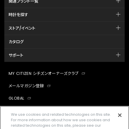
関連ブランド一覧
時計を探す
ストア/イベント
カタログ
サポート
MY CITIZEN シチズンオーナーズクラブ
メールマガジン登録
GLOBAL
facebook
instagram
twitter
yout
We use cookies and related technologies on this site.
For more information about how we use cookies and
related technologies on this site, please see our