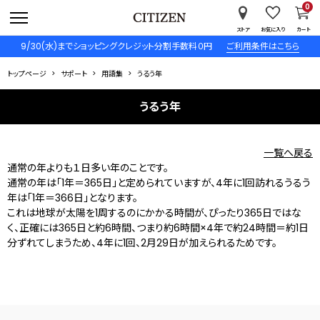
0
ストア
お気に入り
カート
9/30(水)までショッピングクレジット分割手数料０円
ご利用条件はこちら
トップページ
サポート
用語集
うるう年
うるう年
一覧へ戻る
通常の年よりも１日多い年のことです。
通常の年は「1年＝365日」と定められていますが、4年に1回訪れるうるう
年は「1年＝366日」となります。
これは地球が太陽を1周するのにかかる時間が、ぴったり365日ではな
く、正確には365日と約6時間、つまり約6時間×4年で約24時間＝約1日
分ずれてしまうため、4年に1回、2月29日が加えられるためです。