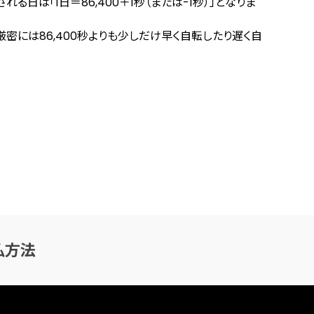
る日は「1日＝86,400＋1秒（または-1秒）」となりま
厳密には86,400秒よりも少しだけ早く自転したり遅く自
払方法