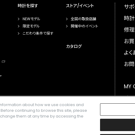
時計を探す
ストア/イベント
サポ
時計
NEWモデル
全国の取扱店舗
限定モデル
開催中のイベント
修理
こだわり条件で探す
お買
カタログ
よく
お問
ア
MY
メー
e information about how we use cookies and
GLO
. Before continuing to browse this site, please
n change them at any time by accessing the