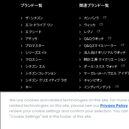
ブランド一覧
関連ブランド一覧
ザ・シチズン
カンパノラ
エコ・ドライブ ワン
ウィッカ
エクシード
レグノ
アテッサ
Q&Qウオッチ
プロマスター
Q&Qスマイルソーラー
シリーズエイト
法人向けオリジナルウオッチ
クロスシー
時計工房 マイクリエーション
シチズン エル
ポール・スミス ウォッチ
シチズンコレクション
マーガレット・ハウエル アイデ
シチズン クリエイティブ ラボ
チャンピオン
キー
インディペンデント
FTS（カスタマイズ腕時計）
We use cookies and related technologies on this site. For mor
related technologies on this site, please see our
Privacy Policy
review your cookie settings and confirm your selection. You ca
"Cookie Settings" link in the footer of this site.