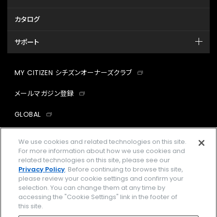
カタログ
サポート
MY CITIZEN シチズンオーナーズクラブ
メールマガジン登録
GLOBAL
facebook
instagram
twitter
yout
We use cookies and related technologies on this site.
For more information about how we use cookies and
related technologies on this site, please see our
Privacy Policy
. Before continuing to browse this site,
please review your cookie settings and confirm your
企業情報
ご利用規約
selection. You can change them at any time by
accessing the "Cookie Settings" link in the footer of
プライバシーポリシー
Cookies Settings
this site.