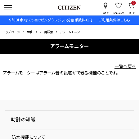
0
ストア
お気に入り
カート
9/30(水)までショッピングクレジット分割手数料０円
ご利用条件はこちら
トップページ
サポート
用語集
アラームモニター
アラームモニター
一覧へ戻る
アラームモニターはアラーム音の試聴ができる機能のことです。
時計の知識
防水機能について