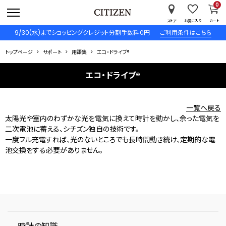
0
ストア
お気に入り
カート
9/30(水)までショッピングクレジット分割手数料０円
ご利用条件はこちら
トップページ
サポート
用語集
エコ・ドライブ®
エコ・ドライブ®
一覧へ戻る
太陽光や室内のわずかな光を電気に換えて時計を動かし、余った電気を
二次電池に蓄える、シチズン独自の技術です。
一度フル充電すれば、光のないところでも長時間動き続け、定期的な電
池交換をする必要がありません。