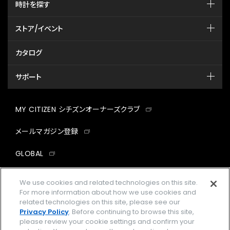
時計を探す
ストア/イベント
カタログ
サポート
MY CITIZEN シチズンオーナーズクラブ
メールマガジン登録
GLOBAL
facebook
instagram
twitter
yout
We use cookies and related technologies on this site.
For more information about how we use cookies and
related technologies on this site, please see our
Privacy Policy
. Before continuing to browse this site,
please review your cookie settings and confirm your
企業情報
ご利用規約