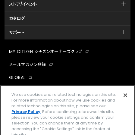
ストア/イベント
カタログ
サポート
MY CITIZEN シチズンオーナーズクラブ
メールマガジン登録
GLOBAL
facebook
instagram
twitter
yout
We use cookies and related technologies on this site.
For more information about how we use cookies and
related technologies on this site, please see our
Privacy Policy
. Before continuing to browse this site,
please review your cookie settings and confirm your
企業情報
ご利用規約
selection. You can change them at any time by
accessing the "Cookie Settings" link in the footer of
プライバシーポリシー
Cookies Settings
this site.