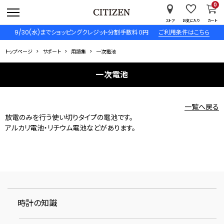
0
ストア
お気に入り
カート
9/30(水)までショッピングクレジット分割手数料０円
ご利用条件はこちら
トップページ
サポート
用語集
一次電池
一次電池
一覧へ戻る
放電のみを行う使い切りタイプの電池です。
アルカリ電池・リチウム電池などがあります。
時計の知識