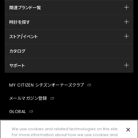
関連ブランド一覧
時計を探す
ストア/イベント
カタログ
サポート
MY CITIZEN シチズンオーナーズクラブ
メールマガジン登録
GLOBAL
facebook
instagram
twitter
yout
We use cookies and related technologies on this site.
For more information about how we use cookies and