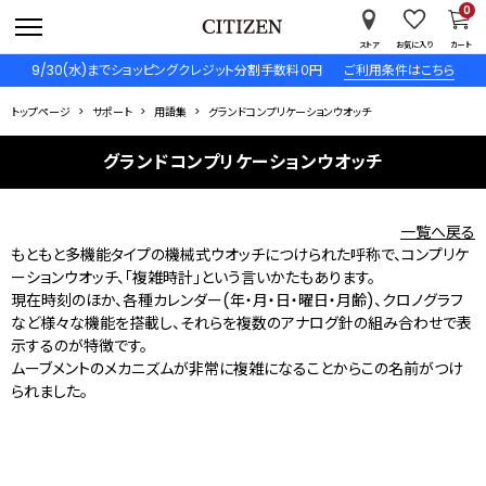
0
ストア
お気に入り
カート
9/30(水)までショッピングクレジット分割手数料０円
ご利用条件はこちら
トップページ
サポート
用語集
グランドコンプリケーションウオッチ
グランドコンプリケーションウオッチ
一覧へ戻る
もともと多機能タイプの機械式ウオッチにつけられた呼称で、コンプリケ
ーションウオッチ、「複雑時計」という言いかたもあります。
現在時刻のほか、各種カレンダー(年・月・日・曜日・月齢)、クロノグラフ
など様々な機能を搭載し、それらを複数のアナログ針の組み合わせで表
示するのが特徴です。
ムーブメントのメカニズムが非常に複雑になることからこの名前がつけ
られました。