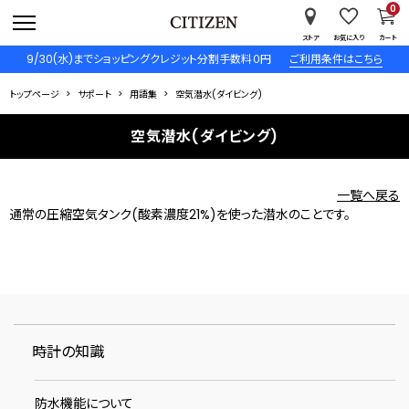
0
ストア
お気に入り
カート
9/30(水)までショッピングクレジット分割手数料０円
ご利用条件はこちら
トップページ
サポート
用語集
空気潜水(ダイビング)
空気潜水(ダイビング)
一覧へ戻る
通常の圧縮空気タンク(酸素濃度21%)を使った潜水のことです。
時計の知識
防水機能について