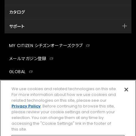
カタログ
サポート
MY CITIZEN シチズンオーナーズクラブ
メールマガジン登録
GLOBAL
facebook
instagram
twitter
yout
We use cookies and related technologies on this site.
For more information about how we use cookies and
related technologies on this site, please see our
Privacy Policy
. Before continuing to browse this site,
please review your cookie settings and confirm your
企業情報
ご利用規約
selection. You can change them at any time by
accessing the "Cookie Settings" link in the footer of
プライバシーポリシー
Cookies Settings
this site.