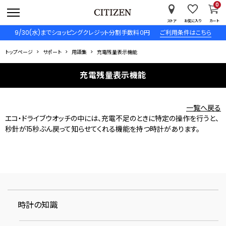
0
ストア
お気に入り
カート
9/30(水)までショッピングクレジット分割手数料０円
ご利用条件はこちら
トップページ
サポート
用語集
充電残量表示機能
充電残量表示機能
一覧へ戻る
エコ・ドライブウオッチの中には、充電不足のときに特定の操作を行うと、
秒針が15秒ぶん戻って知らせてくれる機能を持つ時計があります。
時計の知識