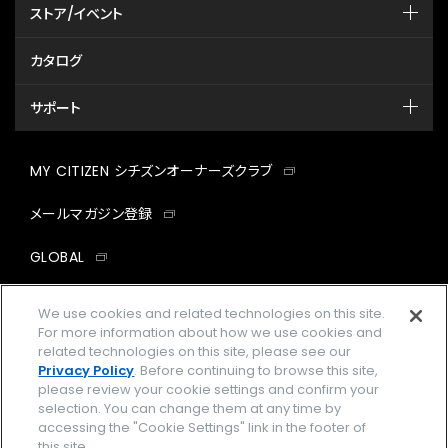
ストア/イベント
カタログ
サポート
MY CITIZEN シチズンオーナーズクラブ
メールマガジン登録
GLOBAL
facebook
instagram
twitter
yout
We use cookies and related technologies on this site.
For more information about how we use cookies and
related technologies on this site, please see our
Privacy Policy
. Before continuing to browse this site,
please review your cookie settings and confirm your
企業情報
ご利用規約
selection. You can change them at any time by
accessing the "Cookie Settings" link in the footer of
プライバシーポリシー
Cookies Settings
this site.