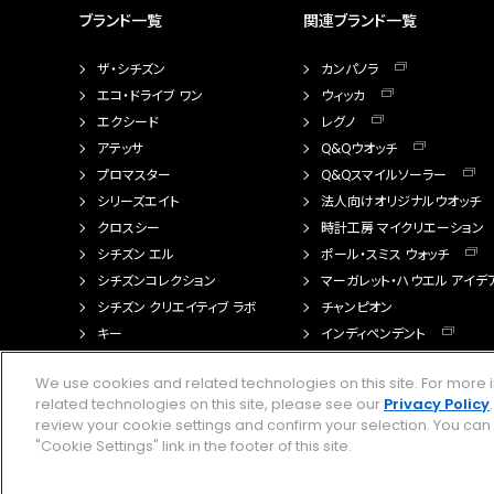
ブランド一覧
関連ブランド一覧
ザ・シチズン
カンパノラ
エコ・ドライブ ワン
ウィッカ
エクシード
レグノ
アテッサ
Q&Qウオッチ
プロマスター
Q&Qスマイルソーラー
シリーズエイト
法人向けオリジナルウオッチ
クロスシー
時計工房 マイクリエーション
シチズン エル
ポール・スミス ウォッチ
シチズンコレクション
マーガレット・ハウエル アイデ
シチズン クリエイティブ ラボ
チャンピオン
キー
インディペンデント
FTS（カスタマイズ腕時計）
We use cookies and related technologies on this site. For mor
related technologies on this site, please see our
Privacy Policy
review your cookie settings and confirm your selection. You ca
"Cookie Settings" link in the footer of this site.