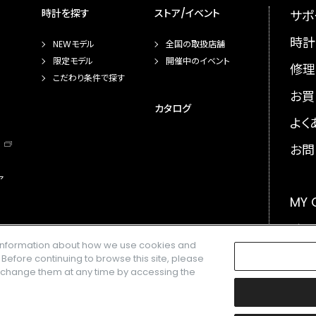
時計を探す
ストア/イベント
サポ
時計
NEWモデル
全国の取扱店舗
限定モデル
開催中のイベント
修理
こだわり条件で探す
お買
カタログ
よく
お問
ア
MY
メー
e information about how we use cookies and
GLO
. Before continuing to browse this site, please
n change them at any time by accessing the