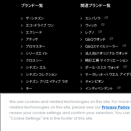
ブランド一覧
関連ブランド一覧
ザ・シチズン
カンパノラ
エコ・ドライブ ワン
ウィッカ
エクシード
レグノ
アテッサ
Q&Qウオッチ
プロマスター
Q&Qスマイルソーラー
シリーズエイト
法人向けオリジナルウオッチ
クロスシー
時計工房 マイクリエーション
シチズン エル
ポール・スミス ウォッチ
シチズンコレクション
マーガレット・ハウエル アイデ
シチズン クリエイティブ ラボ
チャンピオン
キー
インディペンデント
FTS（カスタマイズ腕時計）
We use cookies and related technologies on this site. For mor
related technologies on this site, please see our
Privacy Policy
review your cookie settings and confirm your selection. You ca
"Cookie Settings" link in the footer of this site.