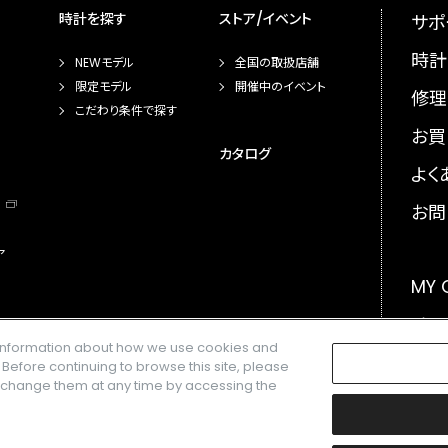
時計を探す
ストア/イベント
サポ
時計
NEWモデル
全国の取扱店舗
限定モデル
開催中のイベント
修理
こだわり条件で探す
お買
カタログ
よく
お問
ア
MY
メー
e information about how we use cookies and
GLO
. Before continuing to browse this site, please
n change them at any time by accessing the