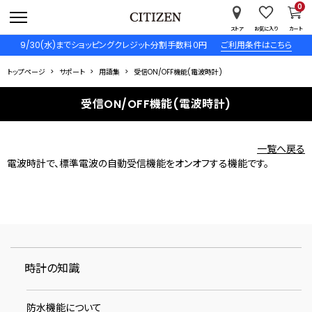
0
ストア
お気に入り
カート
9/30(水)までショッピングクレジット分割手数料０円
ご利用条件はこちら
トップページ
サポート
用語集
受信ON/OFF機能(電波時計)
受信ON/OFF機能(電波時計)
一覧へ戻る
電波時計で、標準電波の自動受信機能をオンオフする機能です。
時計の知識
防水機能について