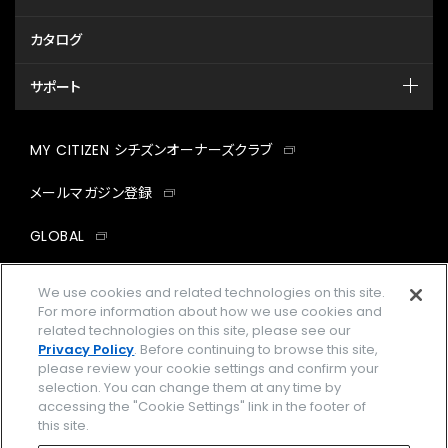
カタログ
サポート
MY CITIZEN シチズンオーナーズクラブ
メールマガジン登録
GLOBAL
facebook
instagram
twitter
yout
We use cookies and related technologies on this site.
For more information about how we use cookies and
related technologies on this site, please see our
Privacy Policy
. Before continuing to browse this site,
please review your cookie settings and confirm your
企業情報
ご利用規約
selection. You can change them at any time by
accessing the "Cookie Settings" link in the footer of
プライバシーポリシー
Cookies Settings
this site.