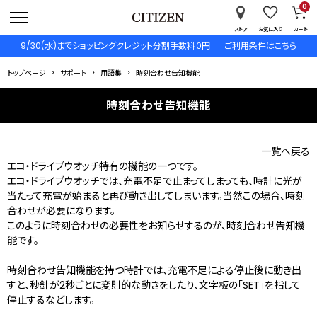
0
ストア
お気に入り
カート
9/30(水)までショッピングクレジット分割手数料０円
ご利用条件はこちら
トップページ
サポート
用語集
時刻合わせ告知機能
時刻合わせ告知機能
一覧へ戻る
エコ・ドライブウオッチ特有の機能の一つです。
エコ・ドライブウオッチでは、充電不足で止まってしまっても、時計に光が
当たって充電が始まると再び動き出してしまいます。当然この場合、時刻
合わせが必要になります。
このように時刻合わせの必要性をお知らせするのが、時刻合わせ告知機
能です。
時刻合わせ告知機能を持つ時計では、充電不足による停止後に動き出
すと、秒針が2秒ごとに変則的な動きをしたり、文字板の「SET」を指して
停止するなどします。