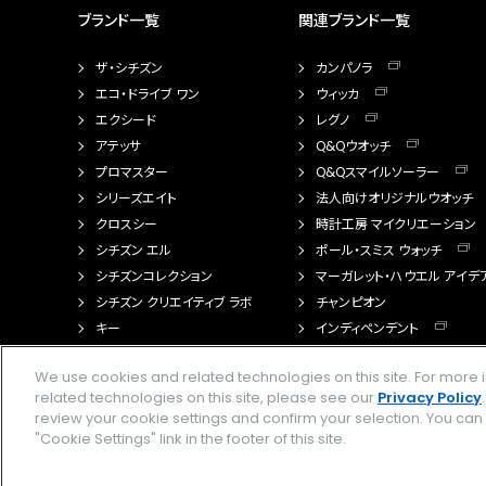
ブランド一覧
関連ブランド一覧
ザ・シチズン
カンパノラ
エコ・ドライブ ワン
ウィッカ
エクシード
レグノ
アテッサ
Q&Qウオッチ
プロマスター
Q&Qスマイルソーラー
シリーズエイト
法人向けオリジナルウオッチ
クロスシー
時計工房 マイクリエーション
シチズン エル
ポール・スミス ウォッチ
シチズンコレクション
マーガレット・ハウエル アイデ
シチズン クリエイティブ ラボ
チャンピオン
キー
インディペンデント
FTS（カスタマイズ腕時計）
We use cookies and related technologies on this site. For mor
related technologies on this site, please see our
Privacy Policy
review your cookie settings and confirm your selection. You ca
"Cookie Settings" link in the footer of this site.