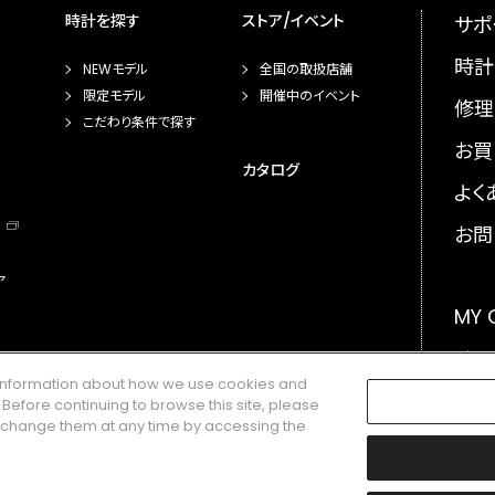
時計を探す
ストア/イベント
サポ
時計
NEWモデル
全国の取扱店舗
限定モデル
開催中のイベント
修理
こだわり条件で探す
お買
カタログ
よく
お問
ア
MY
メー
e information about how we use cookies and
GLO
. Before continuing to browse this site, please
n change them at any time by accessing the