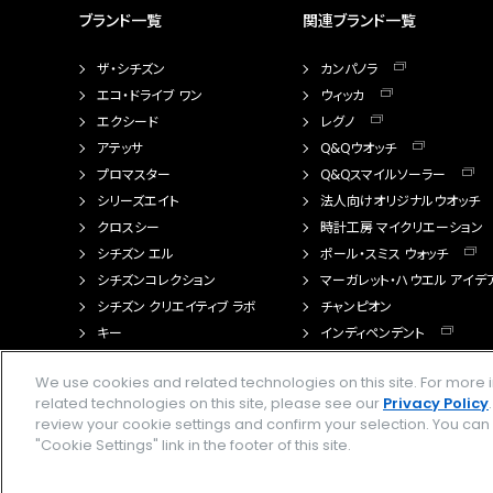
ブランド一覧
関連ブランド一覧
ザ・シチズン
カンパノラ
エコ・ドライブ ワン
ウィッカ
エクシード
レグノ
アテッサ
Q&Qウオッチ
プロマスター
Q&Qスマイルソーラー
シリーズエイト
法人向けオリジナルウオッチ
クロスシー
時計工房 マイクリエーション
シチズン エル
ポール・スミス ウォッチ
シチズンコレクション
マーガレット・ハウエル アイデ
シチズン クリエイティブ ラボ
チャンピオン
キー
インディペンデント
FTS（カスタマイズ腕時計）
We use cookies and related technologies on this site. For mor
related technologies on this site, please see our
Privacy Policy
review your cookie settings and confirm your selection. You ca
"Cookie Settings" link in the footer of this site.