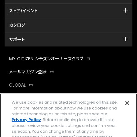
ストア/イベント
カタログ
サポート
MY CITIZEN シチズンオーナーズクラブ
メールマガジン登録
GLOBAL
facebook
instagram
twitter
yout
We use cookies and related technologies on this site.
For more information about how we use cookies and
related technologies on this site, please see our
Privacy Policy
. Before continuing to browse this site,
please review your cookie settings and confirm your
企業情報
ご利用規約
selection. You can change them at any time by