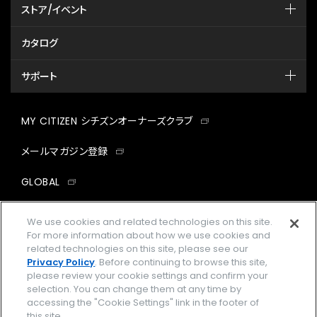
ストア/イベント
カタログ
サポート
MY CITIZEN シチズンオーナーズクラブ
メールマガジン登録
GLOBAL
facebook
instagram
twitter
yout
We use cookies and related technologies on this site.
For more information about how we use cookies and
related technologies on this site, please see our
Privacy Policy
. Before continuing to browse this site,
please review your cookie settings and confirm your
企業情報
ご利用規約
selection. You can change them at any time by
accessing the "Cookie Settings" link in the footer of
プライバシーポリシー
Cookies Settings
this site.