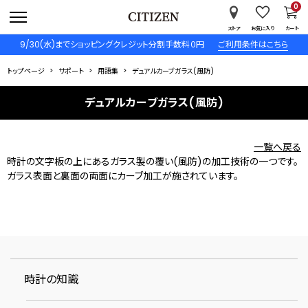
0
ストア
お気に入り
カート
9/30(水)までショッピングクレジット分割手数料０円
ご利用条件はこちら
トップページ
サポート
用語集
デュアルカーブガラス(風防)
デュアルカーブガラス(風防)
一覧へ戻る
時計の文字板の上にあるガラス製の覆い(風防)の加工技術の一つです。
ガラス表面と裏面の両面にカーブ加工が施されています。
時計の知識