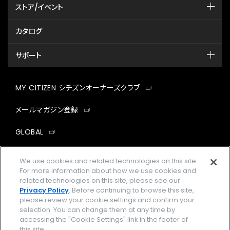
ストア/イベント
カタログ
サポート
MY CITIZEN シチズンオーナーズクラブ
メールマガジン登録
GLOBAL
facebook
instagram
twitter
yout
We use cookies and related technologies on this site.
For more information about how we use cookies and
related technologies on this site, please see our
Privacy Policy
. Before continuing to browse this site,
please review your cookie settings and confirm your
企業情報
ご利用規約
selection. You can change them at any time by
accessing the "Cookie Settings" link in the footer of
プライバシーポリシー
Cookies Settings
this site.