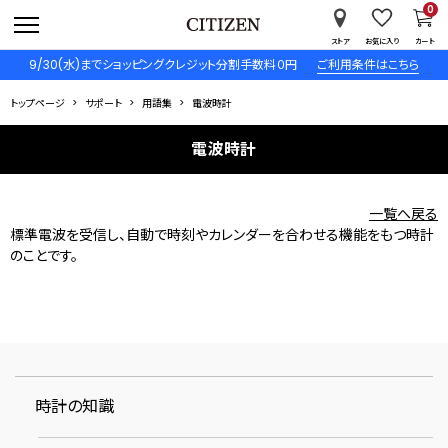
0
ストア
お気に入り
カート
9/30(水)までショッピングクレジット分割手数料０円
ご利用条件はこちら
トップページ
サポート
用語集
電波時計
電波時計
一覧へ戻る
標準電波を受信し、自動で時刻やカレンダーを合わせる機能をもつ時計
のことです。
時計の知識