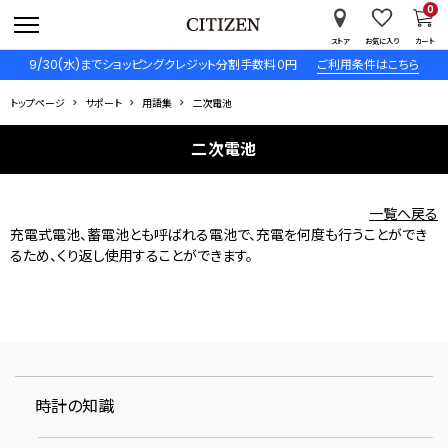
0
ストア
お気に入り
カート
9/30(水)までショッピングクレジット分割手数料０円
ご利用条件はこちら
トップページ
サポート
用語集
二次電池
二次電池
一覧へ戻る
充電式電池、蓄電池とも呼ばれる電池で、充電を何度も行うことができ
るため、くり返し使用することができます。
時計の知識