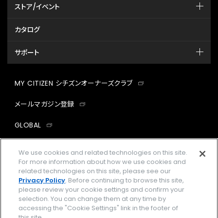
ストア/イベント
カタログ
サポート
MY CITIZEN シチズンオーナーズクラブ
メールマガジン登録
GLOBAL
facebook
instagram
twitter
yout
We use cookies and related technologies on this site.
For more information about how we use cookies and
related technologies on this site, please see our
Privacy Policy
. Before continuing to browse this site,
please review your cookie settings and confirm your
企業情報
ご利用規約
selection. You can change them at any time by
accessing the "Cookie Settings" link in the footer of
プライバシーポリシー
Cookies Settings
this site.