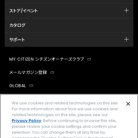
ストア/イベント
カタログ
サポート
MY CITIZEN シチズンオーナーズクラブ
メールマガジン登録
GLOBAL
facebook
instagram
twitter
yout
We use cookies and related technologies on this site.
For more information about how we use cookies and
related technologies on this site, please see our
Privacy Policy
. Before continuing to browse this site,
please review your cookie settings and confirm your
企業情報
ご利用規約
selection. You can change them at any time by