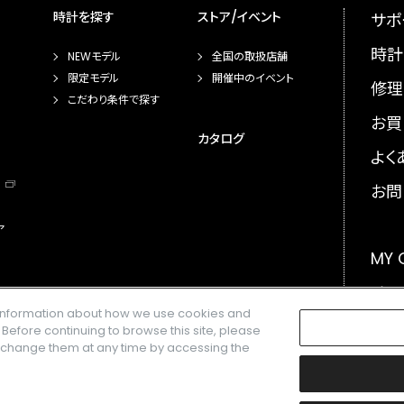
時計を探す
ストア/イベント
サポ
時計
NEWモデル
全国の取扱店舗
限定モデル
開催中のイベント
修理
こだわり条件で探す
お買
カタログ
よく
お問
ア
MY
メー
e information about how we use cookies and
GLO
. Before continuing to browse this site, please
n change them at any time by accessing the