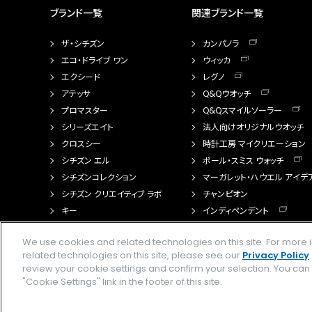
ブランド一覧
関連ブランド一覧
ザ・シチズン
カンパノラ
エコ・ドライブ ワン
ウィッカ
エクシード
レグノ
アテッサ
Q&Qウオッチ
プロマスター
Q&Qスマイルソーラー
シリーズエイト
法人向けオリジナルウオッチ
クロスシー
時計工房 マイクリエーション
シチズン エル
ポール・スミス ウォッチ
シチズンコレクション
マーガレット・ハウエル アイデ
シチズン クリエイティブ ラボ
チャンピオン
キー
インディペンデント
FTS（カスタマイズ腕時計）
We use cookies and related technologies on this site. For mor
related technologies on this site, please see our
Privacy Policy
review your cookie settings and confirm your selection. You ca
"Cookie Settings" link in the footer of this site.