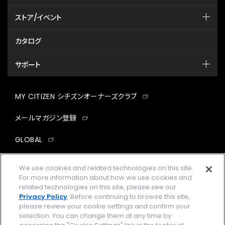
ストア/イベント
カタログ
サポート
MY CITIZEN シチズンオーナーズクラブ
メールマガジン登録
GLOBAL
facebook
instagram
twitter
yout
We use cookies and related technologies on this site.
For more information about how we use cookies and
related technologies on this site, please see our
Privacy Policy
. Before continuing to browse this site,
please review your cookie settings and confirm your
企業情報
ご利用規約
selection. You can change them at any time by