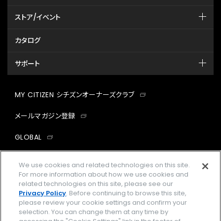
ストア/イベント
カタログ
サポート
MY CITIZEN シチズンオーナーズクラブ
メールマガジン登録
GLOBAL
facebook
instagram
twitter
yout
We use cookies and related technologies on this site.
For more information about how we use cookies and
related technologies on this site, please see our
Privacy Policy
. Before continuing to browse this site,
please review your cookie settings and confirm your
企業情報
ご利用規約
selection. You can change them at any time by