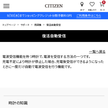
0
ストア
お気に入り
カート
9/30(水)までショッピングクレジット分割手数料０円
ご利用条件はこちら
トップページ
サポート
用語集
復活自動受信
復活自動受信
一覧へ戻る
電波受信機能を持つ時計で、電波を受信する方法の一つです。
充電不足により時計が停止した場合、充電後受信ができるようになった
ときに一度だけ自動で電波受信を行う機能です。
時計の知識