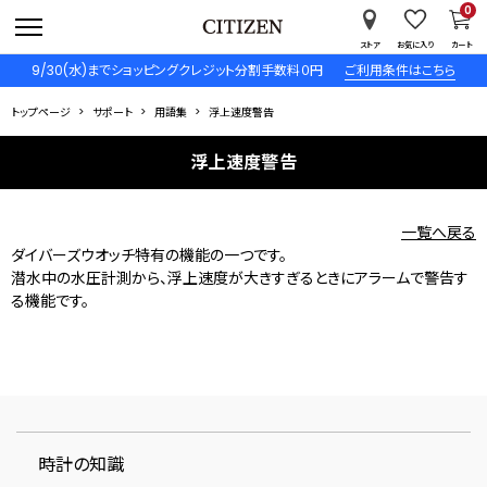
0
ストア
お気に入り
カート
9/30(水)までショッピングクレジット分割手数料０円
ご利用条件はこちら
トップページ
サポート
用語集
浮上速度警告
浮上速度警告
一覧へ戻る
ダイバーズウオッチ特有の機能の一つです。
潜水中の水圧計測から、浮上速度が大きすぎるときにアラームで警告す
る機能です。
時計の知識