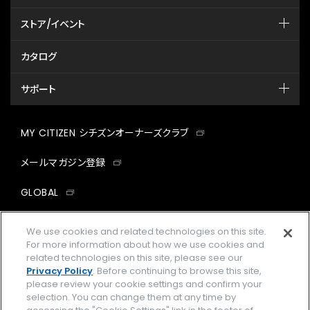
ストア/イベント
カタログ
サポート
MY CITIZEN シチズンオーナーズクラブ
メールマガジン登録
GLOBAL
facebook
instagram
twitter
yout
We use cookies and related technologies on this site.
For more information about how we use cookies and
related technologies on this site, please see our
Privacy Policy
. Before continuing to browse this site,
please review your cookie settings and confirm your
企業情報
ご利用規約
selection. You can change them at any time by