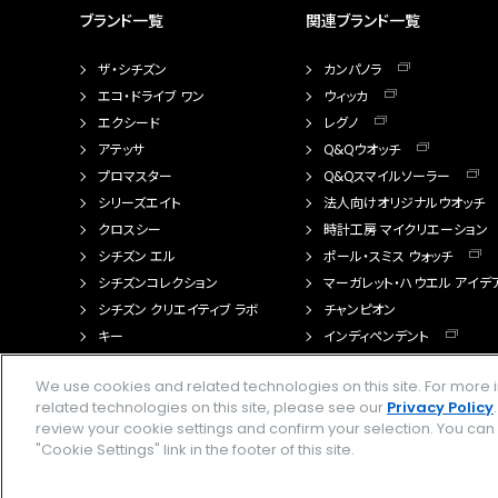
ブランド一覧
関連ブランド一覧
ザ・シチズン
カンパノラ
エコ・ドライブ ワン
ウィッカ
エクシード
レグノ
アテッサ
Q&Qウオッチ
プロマスター
Q&Qスマイルソーラー
シリーズエイト
法人向けオリジナルウオッチ
クロスシー
時計工房 マイクリエーション
シチズン エル
ポール・スミス ウォッチ
シチズンコレクション
マーガレット・ハウエル アイデ
シチズン クリエイティブ ラボ
チャンピオン
キー
インディペンデント
FTS（カスタマイズ腕時計）
We use cookies and related technologies on this site. For mor
related technologies on this site, please see our
Privacy Policy
review your cookie settings and confirm your selection. You ca
"Cookie Settings" link in the footer of this site.