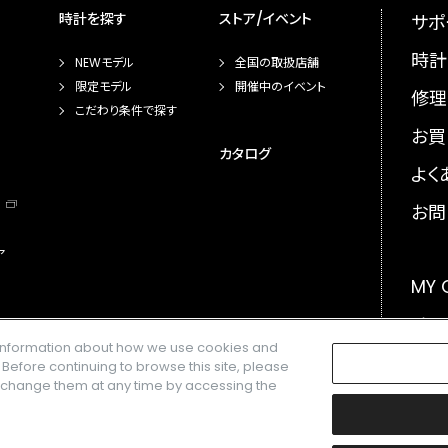
時計を探す
ストア/イベント
サポ
時計
NEWモデル
全国の取扱店舗
限定モデル
開催中のイベント
修理
こだわり条件で探す
お買
カタログ
よく
お問
ア
MY
メー
e information about how we use cookies and
GLO
. Before continuing to browse this site, please
n change them at any time by accessing the