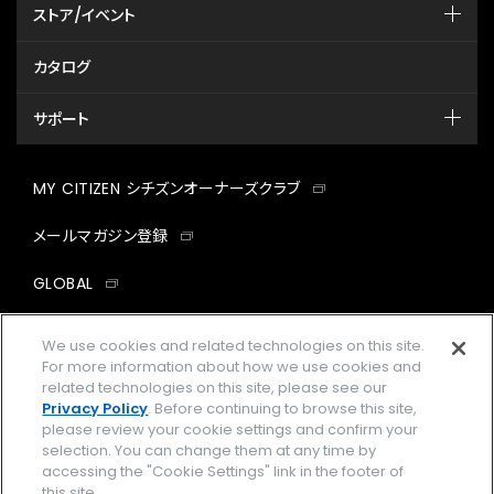
ストア/イベント
カタログ
サポート
MY CITIZEN シチズンオーナーズクラブ
メールマガジン登録
GLOBAL
facebook
instagram
twitter
yout
We use cookies and related technologies on this site.
For more information about how we use cookies and
related technologies on this site, please see our
Privacy Policy
. Before continuing to browse this site,
please review your cookie settings and confirm your
企業情報
ご利用規約
selection. You can change them at any time by
accessing the "Cookie Settings" link in the footer of
プライバシーポリシー
Cookies Settings
this site.