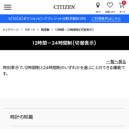
0
ストア
お気に入り
カート
9/30(水)までショッピングクレジット分割手数料０円
ご利用条件はこちら
トップページ
サポート
用語集
12時間－24時間制(切替表示)
12時間－24時間制(切替表示)
一覧へ戻る
時刻表示で、12時間制と24時間制のいずれかを選ぶことのできる機能で
す。
時計の知識