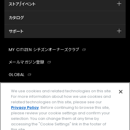
ストア/イベント
カタログ
サポート
MY CITIZEN シチズンオーナーズクラブ
メールマガジン登録
GLOBAL
facebook
instagram
twitter
yout
We use cookies and related technologies on this site.
For more information about how we use cookies and
related technologies on this site, please see our
Privacy Policy
. Before continuing to browse this site,
please review your cookie settings and confirm your
企業情報
ご利用規約
selection. You can change them at any time by
accessing the "Cookie Settings" link in the footer of
プライバシーポリシー
Cookies Settings
this site.