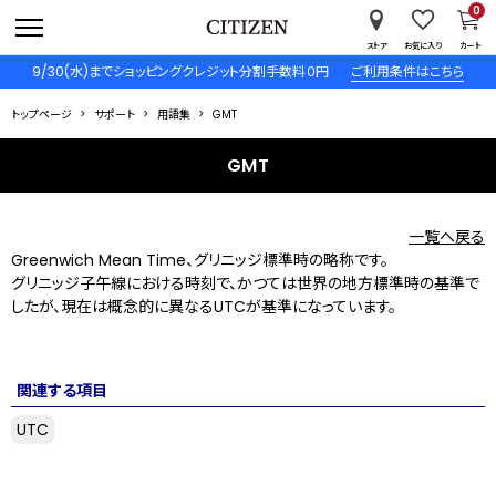
0
ストア
お気に入り
カート
9/30(水)までショッピングクレジット分割手数料０円
ご利用条件はこちら
トップページ
サポート
用語集
GMT
GMT
一覧へ戻る
Greenwich Mean Time、グリニッジ標準時の略称です。
グリニッジ子午線における時刻で、かつては世界の地方標準時の基準で
したが、現在は概念的に異なるUTCが基準になっています。
関連する項目
UTC