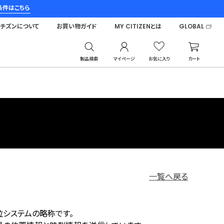
条件はこちら
シチズンについて
お買い物ガイド
MY CITIZENとは
GLOBAL
製品検索
マイページ
お気に入り
カート
一覧へ戻る
星測位システムの略称です。