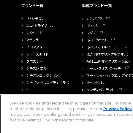
ブランド一覧
関連ブランド一覧
ザ・シチズン
カンパノラ
エコ・ドライブ ワン
ウィッカ
エクシード
レグノ
アテッサ
Q&Qウオッチ
プロマスター
Q&Qスマイルソーラー
シリーズエイト
法人向けオリジナルウオッチ
クロスシー
時計工房 マイクリエーション
シチズン エル
ポール・スミス ウォッチ
シチズンコレクション
マーガレット・ハウエル アイデ
シチズン クリエイティブ ラボ
チャンピオン
キー
インディペンデント
FTS（カスタマイズ腕時計）
We use cookies and related technologies on this site. For mor
related technologies on this site, please see our
Privacy Policy
review your cookie settings and confirm your selection. You ca
"Cookie Settings" link in the footer of this site.