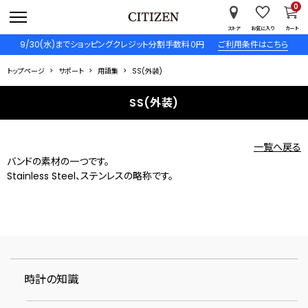
0
ストア
お気に入り
カート
9/30(水)までショッピングクレジット分割手数料０円
ご利用条件はこちら
トップページ
サポート
用語集
SS(外装)
SS(外装)
一覧へ戻る
バンドの素材の一つです。
Stainless Steel、ステンレスの略称です。
時計の知識