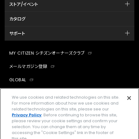
ストア/イベント
カタログ
サポート
MY CITIZEN シチズンオーナーズクラブ
メールマガジン登録
GLOBAL
facebook
instagram
twitter
yout
We use cookies and related technologies on this site.
For more information about how we use cookies and
related technologies on this site, please see our
Privacy Policy
. Before continuing to browse this site,
please review your cookie settings and confirm your
企業情報
ご利用規約
selection. You can change them at any time by
accessing the "Cookie Settings" link in the footer of
プライバシーポリシー
Cookies Settings
this site.