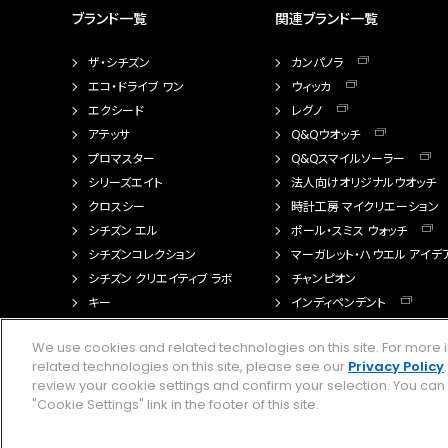
ブランド一覧
関連ブランド一覧
ザ・シチズン
カンパノラ
エコ・ドライブ ワン
ウィッカ
エクシード
レグノ
アテッサ
Q&Qウオッチ
プロマスター
Q&Qスマイルソーラー
シリーズエイト
法人向けオリジナルウオッチ
クロスシー
時計工房 マイクリエーション
シチズン エル
ポール・スミス ウォッチ
シチズンコレクション
マーガレット・ハウエル アイデ
シチズン クリエイティブ ラボ
チャンピオン
キー
インディペンデント
FTS（カスタマイズ腕時計）
We use cookies and related technologies on this site. For mor
related technologies on this site, please see our
Privacy Policy
review your cookie settings and confirm your selection. You ca
"Cookie Settings" link in the footer of this site.