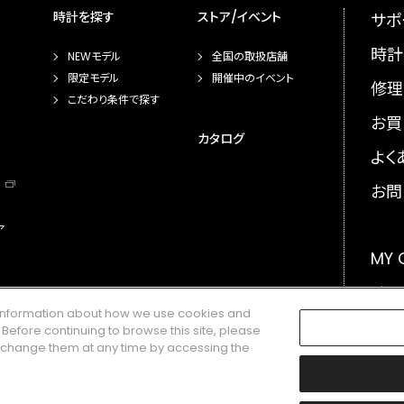
時計を探す
ストア/イベント
サポ
時計
NEWモデル
全国の取扱店舗
限定モデル
開催中のイベント
修理
こだわり条件で探す
お買
カタログ
よく
お問
ア
MY
メー
e information about how we use cookies and
GLO
. Before continuing to browse this site, please
n change them at any time by accessing the