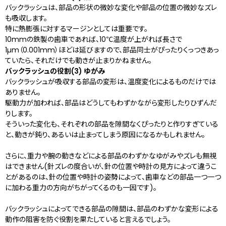
バックラッシュは、部品の形状の微妙な変化や部品の位置の微妙なズレ
も吸収します。
特に熱膨張に対するマージンとしては重要です。
10mmの鉄製の歯車であれば、10℃温度が上がれば長さで
1µm（0.001mm）ほどは延びますので、部品同士がぴったりくっつきあっ
ていたら、それだけでも動きが止まりかねません。
バックラッシュの役割(3) ゆがみ
バックラッシュが吸収する部品の変形は、温度変化によるものだけでは
ありません。
駆動力が加われば、部品はどうしてもわずかながら変形したりひずんだ
りします。
そういった変化も、それぞれの部品を隙間なくぴったりと作りすぎている
と、動きが鈍り、あるいは止まってしまう原因になるかもしれません。
さらに、重力や腕の動きなどによる部品のわずかなゆがみやズレも無視
はできません(針ズレの度合いが、針の位置や時計の見方によって違うこ
とがあるのは、針の位置や時計の姿勢によって、歯車などの部品一つ一つ
に加わる重力の方向がちがってくるのも一因です)。
バックラッシュによってできる部品の隙間は、部品のわずかな変形による
動作の阻害を防ぐ役割を果たしていると言えるでしょう。