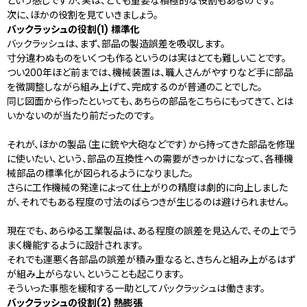
という感じですが、実は、とても重要な積極的な役割もあるのです。
次に、ほかの役割を見ていきましょう。
バックラッシュの役割(1) 標準化
バックラッシュは、まず、部品の製造誤差を吸収します。
寸分違わぬものをいくつも作るというのは実はとても難しいことです。
つい200年ほど前までは、機械装置は、職人さんがやすりなど手に部品
を微調整しながら組み上げて、完成するのが普通のことでした。
同じ図面から作ったといっても、あちらの部品をこちらにもってきて、とは
いかないのが当たり前だったのです。
それが、ほかの製品（主に銃や大砲などです）から持ってきた部品を修理
に使いたい、という、部品の互換性への需要がきっかけになって、各種機
械部品の標準化が図られるようになりました。
さらに工作機械の発達によって仕上がりの精度は劇的に向上しました
が、それでもある程度の寸法のばらつきが生じるのは避けられません。
現在でも、あらゆる工業製品は、ある程度の誤差を見込んで、その上でう
まく機能するように設計されます。
それでも運悪く各部品の誤差が積み重なると、きちんと組み上がるはず
が組み上がらない、ということも起こります。
そういった事態を緩和する一助としてバックラッシュは働きます。
バックラッシュの役割(2) 熱膨張