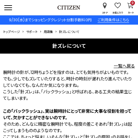
0
ストア
お気に入り
カート
9/30(水)までショッピングクレジット分割手数料０円
ご利用条件はこちら
トップページ
サポート
用語集
針ズレについて
針ズレについて
一覧へ戻る
腕時計の針が、12時ちょうどを指すのは、とても気持ちがよいものです。
でも、少しでもズレていたりすると、時計の時刻が遅れたり進んでいたり
していなくても、なんだか気になりますね。
こうした「針ズレ」は、「バックラッシュ」と呼ばれる、ある工夫の結果生じ
てしまいます。
この「バックラッシュ」、実は腕時計にとって非常に大事な役割を担って
いて、欠かすことができないのです。
そのため、どんなに精密な腕時計でも、程度の差こそあれ「針ズレ」は起
こってしまうもののようなのです。
ここでは、ちょっと悩ましいそんな「針ズレ」と「針ズレの原因」のお話をし