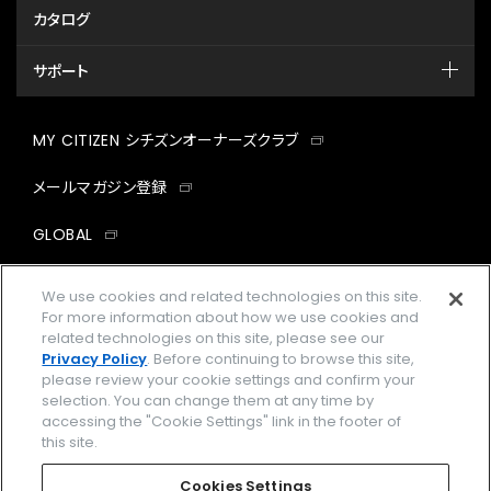
カタログ
サポート
MY CITIZEN シチズンオーナーズクラブ
メールマガジン登録
GLOBAL
facebook
instagram
twitter
yout
We use cookies and related technologies on this site.
For more information about how we use cookies and
related technologies on this site, please see our
Privacy Policy
. Before continuing to browse this site,
please review your cookie settings and confirm your
企業情報
ご利用規約
selection. You can change them at any time by
accessing the "Cookie Settings" link in the footer of
プライバシーポリシー
Cookies Settings
this site.
特定商取引法に基づく表示
Cookies Settings