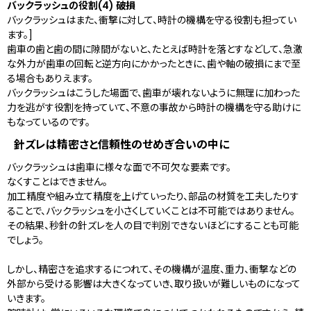
バックラッシュの役割(4) 破損
バックラッシュはまた、衝撃に対して、時計の機構を守る役割も担ってい
ます。]
歯車の歯と歯の間に隙間がないと、たとえば時計を落とすなどして、急激
な外力が歯車の回転と逆方向にかかったときに、歯や軸の破損にまで至
る場合もありえます。
バックラッシュはこうした場面で、歯車が壊れないように無理に加わった
力を逃がす役割を持っていて、不意の事故から時計の機構を守る助けに
もなっているのです。
針ズレは精密さと信頼性のせめぎ合いの中に
バックラッシュは歯車に様々な面で不可欠な要素です。
なくすことはできません。
加工精度や組み立て精度を上げていったり、部品の材質を工夫したりす
ることで、バックラッシュを小さくしていくことは不可能ではありません。
その結果、秒針の針ズレを人の目で判別できないほどにすることも可能
でしょう。
しかし、精密さを追求するにつれて、その機構が温度、重力、衝撃などの
外部から受ける影響は大きくなっていき、取り扱いが難しいものになって
いきます。