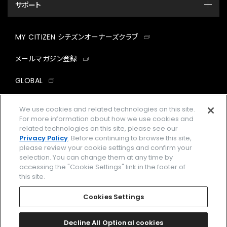
サポート
MY CITIZEN シチズンオーナーズクラブ
メールマガジン登録
GLOBAL
facebook
instagram
twitter
yout
We use cookies and related technologies on this site.
For more information about how we use cookies and
related technologies on this site, please see our
Privacy Policy
. Before continuing to browse this site,
please review your cookie settings and confirm your
企業情報
ご利用規約
selection. You can change them at any time by
accessing the "Cookie Settings" link in the footer of
プライバシーポリシー
Cookies Settings
this site.
特定商取引法に基づく表示
Cookies Settings
Amazon PayはAmazon.com, Inc.またはその関連会社の商標です。
楽天ペイは楽天株式会社の登録商標です。
Decline All Optional cookies