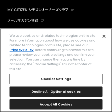
MY CITIZEN シチズンオーナーズクラブ
メールマガジン登録
GLOBAL
We use cookies and related technologies on this site.
For more information about how we use cookies and
facebook
instagram
twitter
yout
related technologies on this site, please see our
Privacy Policy
. Before continuing to browse this site,
please review your cookie settings and confirm your
selection. You can change them at any time by
accessing the "Cookie Settings" link in the footer of
企業情報
ご利用規約
this site.
プライバシーポリシー
Cookies Settings
Cookies Settings
特定商取引法に基づく表示
Decline All Optional cookies
Amazon PayはAmazon.com, Inc.またはその関連会社の商標です。
楽天ペイは楽天株式会社の登録商標です。
Accept All Cookies