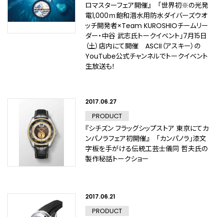
ロマスターフェア開催』 「世界初※の光発
電1,000ｍ飽和潜水用防水ダイバーズウオ
ッチ開発者×Team KUROSHIOチームリー
ダー・中谷 武志氏トークイベント」7月15日
（土）店内にて開催 ASCII（アスキー）の
YouTube公式チャンネルでトークイベント
生放送も！
2017.06.27
PRODUCT
『シチズン フラッグシップストア 東京にてカ
ンパノラフェア初開催』 「カンパノラ」漆文
字板を手がける伝統工芸士儀同 哲夫氏の
製作秘話トークショー
2017.06.21
PRODUCT