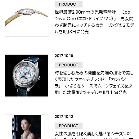
PRODUCT
世界最薄2.98mmの光発電時計 「Eco-
Drive One（エコ・ドライブ ワン）」 男女問
わず腕元にマッチするカラーリングの２モデ
ルを11月3日に発売
2017.10.16
PRODUCT
時を愉しむための機能を先端の技術で美し
く表現したウオッチブランド 「カンパノ
ラ」 小ぶりなケースでムーンフェイズを採
用した数量限定2モデルを11月上旬発売
2017.10.12
PRODUCT
女性の肌を明るく美しく魅せるシチズンだ