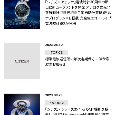
『シチズン アテッサ』電波時計30周年の節
目に新ムーブメントを開発 アナログ式光発
電腕時計で世界初※月齢自動計算機能「ル
ナプログラム※1」搭載 光発電エコ・ドライブ
電波時計※2が登場
2023.08.30
TOPICS
標準電波送信所の年次定期保守に伴う停
波のお知らせ
2023.08.29
PRODUCT
『シチズン シリーズエイト』 GMT機能を搭
載した880 Mechanicalの発売日が決定