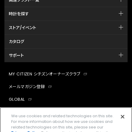
関連ブランド一覧
時計を探す
ストア/イベント
カタログ
サポート
MY CITIZEN シチズンオーナーズクラブ
メールマガジン登録
GLOBAL
facebook
instagram
twitter
yout
We use cookies and related technologies on this site.
For more information about how we use cookies and
related technologies on this site, please see our