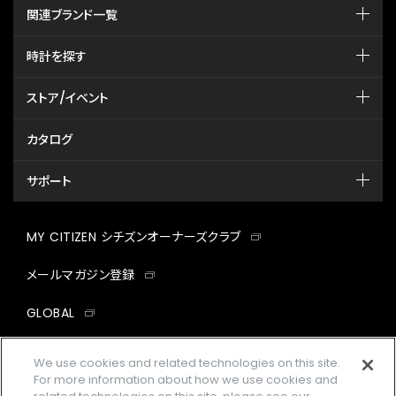
関連ブランド一覧
時計を探す
ストア/イベント
カタログ
サポート
MY CITIZEN シチズンオーナーズクラブ
メールマガジン登録
GLOBAL
facebook
instagram
twitter
yout
We use cookies and related technologies on this site.
For more information about how we use cookies and